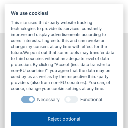
We use cookies!
This site uses third-party website tracking
technologies to provide its services, constantly
improve and display advertisements according to
users' interests. I agree to this and can revoke or
Die angebotenen Waren und Dienstleistungen richten sich
change my consent at any time with effect for the
future.We point out that some tools may transfer data
ausschließlich an Unternehmer, die die Ware oder Leistungen in ihrer
to third countries without an adequate level of data
selbstständigen, beruflichen oder gewerblichen oder in ihrer
protection. By clicking "Accept (incl. data transfer to
behördlichen und dienstlichen Tätigkeit verwenden.
» Definition
non-EU countries)", you agree that the data may be
Verbraucher / Unternehmer
used by us as well as by the respective third-party
providers (also from non-EU countries). You can, of
course, change your cookie settings at any time.
Versandkosten & Lieferzeit
Necessary
Functional
Privatsphäre und Datenschutz
Cookie-Einstellungen ändern
Unsere AGB
Reject optional
Impressum
Kontakt
Lieferzeit
Einkaufsbedingungen