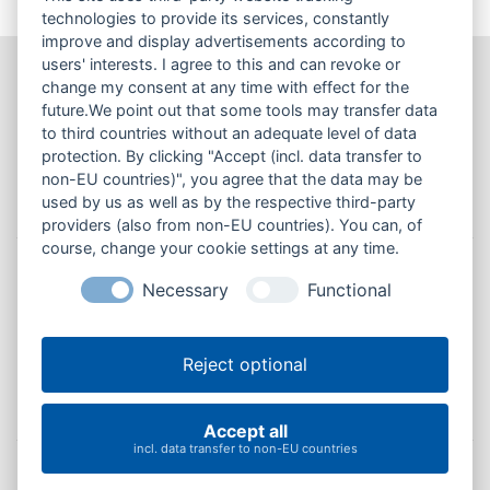
technologies to provide its services, constantly
improve and display advertisements according to
users' interests. I agree to this and can revoke or
Die angebotenen Waren und Dienstleistungen richten sich
change my consent at any time with effect for the
future.We point out that some tools may transfer data
ausschließlich an Unternehmer, die die Ware oder Leistungen in ihrer
to third countries without an adequate level of data
selbstständigen, beruflichen oder gewerblichen oder in ihrer
protection. By clicking "Accept (incl. data transfer to
behördlichen und dienstlichen Tätigkeit verwenden.
» Definition
non-EU countries)", you agree that the data may be
Verbraucher / Unternehmer
used by us as well as by the respective third-party
providers (also from non-EU countries). You can, of
course, change your cookie settings at any time.
Versandkosten & Lieferzeit
Necessary
Functional
Privatsphäre und Datenschutz
Cookie-Einstellungen ändern
Unsere AGB
Reject optional
Impressum
Kontakt
Lieferzeit
Einkaufsbedingungen
Accept all
incl. data transfer to non-EU countries
Copyright © 2026
Lista24.de | bnb Vertriebs GmbH &