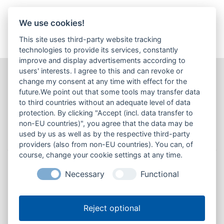
We use cookies!
This site uses third-party website tracking
technologies to provide its services, constantly
improve and display advertisements according to
users' interests. I agree to this and can revoke or
Die angebotenen Waren und Dienstleistungen richten sich
change my consent at any time with effect for the
future.We point out that some tools may transfer data
ausschließlich an Unternehmer, die die Ware oder Leistungen in ihrer
to third countries without an adequate level of data
selbstständigen, beruflichen oder gewerblichen oder in ihrer
protection. By clicking "Accept (incl. data transfer to
behördlichen und dienstlichen Tätigkeit verwenden.
» Definition
non-EU countries)", you agree that the data may be
Verbraucher / Unternehmer
used by us as well as by the respective third-party
providers (also from non-EU countries). You can, of
course, change your cookie settings at any time.
Versandkosten & Lieferzeit
Necessary
Functional
Privatsphäre und Datenschutz
Cookie-Einstellungen ändern
Unsere AGB
Reject optional
Impressum
Kontakt
Lieferzeit
Einkaufsbedingungen