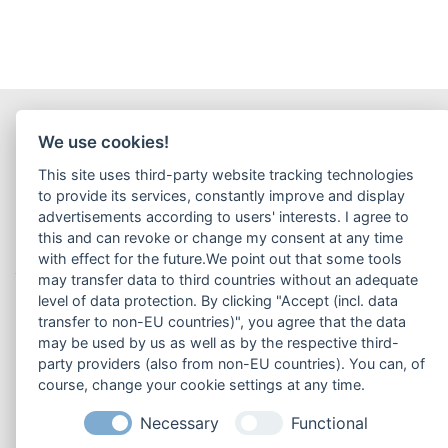
Die angebotenen Waren und Dienstleistungen richten sich
We use cookies!
ausschließlich an Unternehmer, die die Ware oder Leistungen in ihrer
This site uses third-party website tracking technologies
selbstständigen, beruflichen oder gewerblichen oder in ihrer
to provide its services, constantly improve and display
behördlichen und dienstlichen Tätigkeit verwenden.
» Definition
advertisements according to users' interests. I agree to
Verbraucher / Unternehmer
this and can revoke or change my consent at any time
with effect for the future.We point out that some tools
may transfer data to third countries without an adequate
level of data protection. By clicking "Accept (incl. data
Versandkosten & Lieferzeit
transfer to non-EU countries)", you agree that the data
Privatsphäre und Datenschutz
may be used by us as well as by the respective third-
party providers (also from non-EU countries). You can, of
Cookie-Einstellungen ändern
Unsere AGB
course, change your cookie settings at any time.
Impressum
Kontakt
Lieferzeit
Einkaufsbedingungen
Necessary
Functional