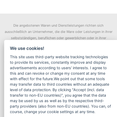
Die angebotenen Waren und Dienstleistungen richten sich
ausschließlich an Unternehmer, die die Ware oder Leistungen in ihrer
selbstständigen, beruflichen oder gewerblichen oder in ihrer
behördlichen und dienstlichen Tätigkeit verwenden.
» Definition
We use cookies!
Verbraucher / Unternehmer
This site uses third-party website tracking technologies
to provide its services, constantly improve and display
advertisements according to users' interests. I agree to
Versandkosten & Lieferzeit
this and can revoke or change my consent at any time
with effect for the future.We point out that some tools
Privatsphäre und Datenschutz
may transfer data to third countries without an adequate
Cookie-Einstellungen ändern
Unsere AGB
level of data protection. By clicking "Accept (incl. data
Impressum
Kontakt
Lieferzeit
transfer to non-EU countries)", you agree that the data
Einkaufsbedingungen
may be used by us as well as by the respective third-
party providers (also from non-EU countries). You can, of
course, change your cookie settings at any time.