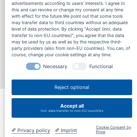
Versandkosten & Lieferzeit
advertisements according to users' interests. I agree to
Privatsphäre und Datenschutz
this and can revoke or change my consent at any time
Cookie-Einstellungen ändern
Unsere AGB
with effect for the future.We point out that some tools
Impressum
Kontakt
Lieferzeit
may transfer data to third countries without an adequate
level of data protection. By clicking "Accept (incl. data
Einkaufsbedingungen
transfer to non-EU countries)", you agree that the data
may be used by us as well as by the respective third-
party providers (also from non-EU countries). You can, of
course, change your cookie settings at any time.
Copyright © 2026
Lista24.de | bnb Vertriebs GmbH &
Co. KG
- Alle Rechte vorbehalten.
Necessary
Functional
responsive
webdesign
by
intermedia
Reject optional
Accept all
incl. data transfer to non-EU countries
Cookie Consent by
Privacy policy
Imprint
Prive