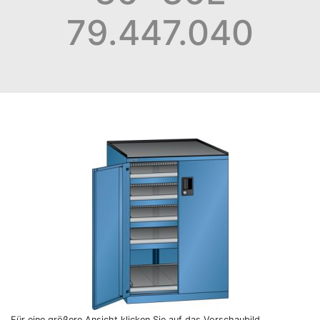
79.447.040
Für eine größere Ansicht klicken Sie auf das Vorschaubild